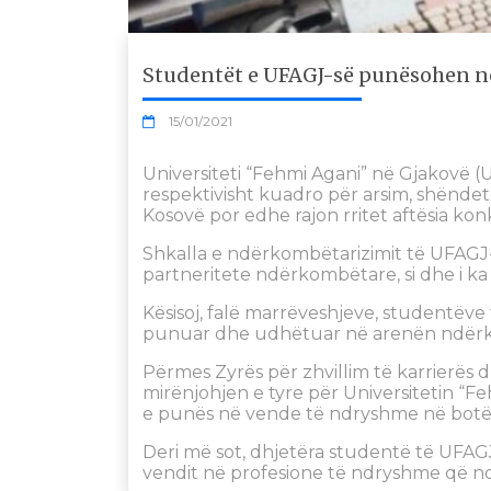
Studentët e UFAGJ-së punësohen 
15/01/2021
Universiteti “Fehmi Agani” në Gjakovë 
respektivisht kuadro për arsim, shëndetë
Kosovë por edhe rajon rritet aftësia konku
Shkalla e ndërkombëtarizimit të UFAGJ-së
partneritete ndërkombëtare, si dhe i k
Kësisoj, falë marrëveshjeve, studentëv
punuar dhe udhëtuar në arenën ndër
Përmes Zyrës për zhvillim të karrierës
mirënjohjen e tyre për Universitetin “Fe
e punës në vende të ndryshme në botë
Deri më sot, dhjetëra studentë të UFAG
vendit në profesione të ndryshme që n