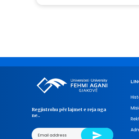
LIN
Hist
Misi
Regjistrohu për lajmet e reja nga
ne..
Rekt
Adm