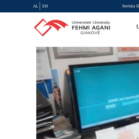
AL
EN
Revista S
U