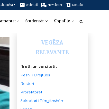
Biblioteka
Webmail
Newsletter
Kontakt
tamentet
Studentët
Shpallje
VEGËZA
RELEVANTE
Rreth universitetit
Këshilli Drejtues
Rektori
Prorektorët
Sekretari i Përgjithshëm