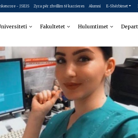
hkencore - JSEIS
Zyra për zhvillim të karrieres
Alumni
E-Shërbimet
niversiteti
Fakultetet
Hulumtimet
Depar