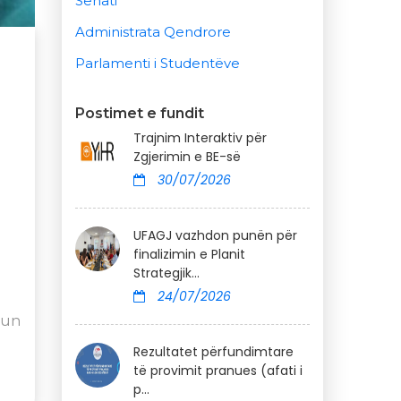
Senati
Administrata Qendrore
Parlamenti i Studentëve
Postimet e fundit
Trajnim Interaktiv për
Zgjerimin e BE-së
30/07/2026
UFAGJ vazhdon punën për
finalizimin e Planit
Strategjik...
24/07/2026
gun
Rezultatet përfundimtare
të provimit pranues (afati i
p...