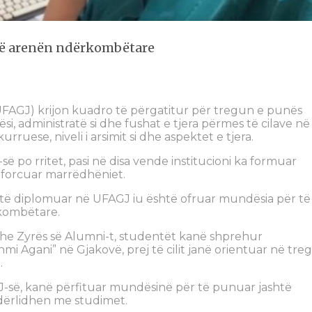
në arenën ndërkombëtare
(UFAGJ) krijon kuadro të përgatitur për tregun e punës
si, administratë si dhe fushat e tjera përmes të cilave në
rruese, niveli i arsimit si dhe aspektet e tjera.
 po rritet, pasi në disa vende institucioni ka formuar
a forcuar marrëdhëniet.
e të diplomuar në UFAGJ iu është ofruar mundësia për të
kombëtare.
 dhe Zyrës së Alumni-t, studentët kanë shprehur
hmi Agani” në Gjakovë, prej të cilit janë orientuar në tre
.
J-së, kanë përfituar mundësinë për të punuar jashtë
dërlidhen me studimet.