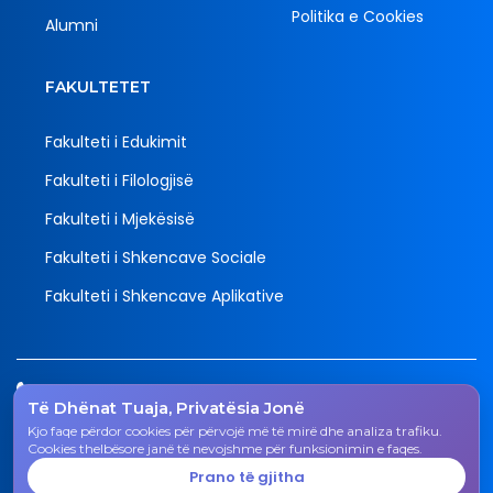
Politika e Cookies
Alumni
FAKULTETET
Fakulteti i Edukimit
Fakulteti i Filologjisë
Fakulteti i Mjekësisë
Fakulteti i Shkencave Sociale
Fakulteti i Shkencave Aplikative
Tel.
Të Dhënat Tuaja, Privatësia Jonë
038 200 20 831
Kjo faqe përdor cookies për përvojë më të mirë dhe analiza trafiku.
Email
Cookies thelbësore janë të nevojshme për funksionimin e faqes.
rektorati@uni-gjk.org
Prano të gjitha
Adresa