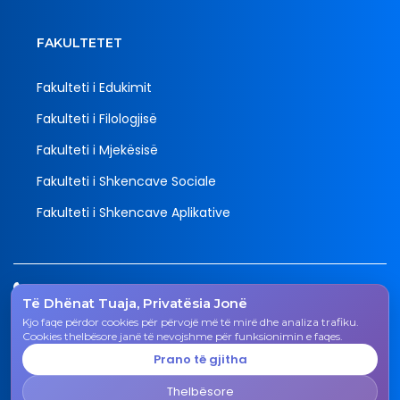
FAKULTETET
Fakulteti i Edukimit
Fakulteti i Filologjisë
Fakulteti i Mjekësisë
Fakulteti i Shkencave Sociale
Fakulteti i Shkencave Aplikative
Tel.
Të Dhënat Tuaja, Privatësia Jonë
038 200 20 831
Kjo faqe përdor cookies për përvojë më të mirë dhe analiza trafiku.
Email
Cookies thelbësore janë të nevojshme për funksionimin e faqes.
rektorati@uni-gjk.org
Prano të gjitha
Adresa
Thelbësore
Rektorati - Rr. "Ismail Qemali", n.n., 50 000 Gjakovë,