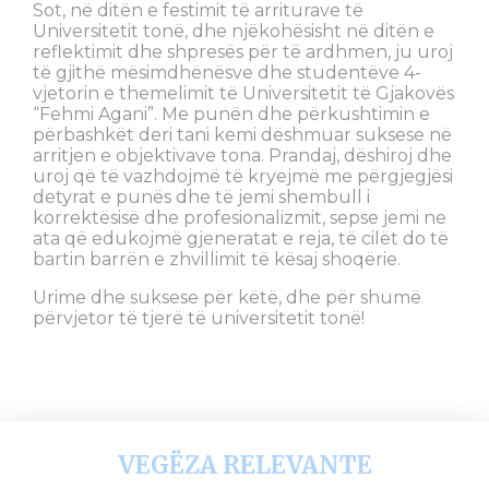
Sot, në ditën e festimit të arriturave të
Universitetit tonë, dhe njëkohësisht në ditën e
reflektimit dhe shpresës për të ardhmen, ju uroj
të gjithë mësimdhënësve dhe studentëve 4-
vjetorin e themelimit të Universitetit të Gjakovës
“Fehmi Agani”. Me punën dhe përkushtimin e
përbashkët deri tani kemi dëshmuar suksese në
arritjen e objektivave tona. Prandaj, dëshiroj dhe
uroj që të vazhdojmë të kryejmë me përgjegjësi
detyrat e punës dhe të jemi shembull i
korrektësisë dhe profesionalizmit, sepse jemi ne
ata që edukojmë gjeneratat e reja, të cilët do të
bartin barrën e zhvillimit të kësaj shoqërie.
Urime dhe suksese për këtë, dhe për shumë
përvjetor të tjerë të universitetit tonë!
VEGËZA RELEVANTE