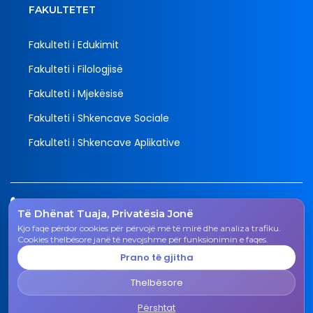
FAKULTETET
Fakulteti i Edukimit
Fakulteti i Filologjisë
Fakulteti i Mjekësisë
Fakulteti i Shkencave Sociale
Fakulteti i Shkencave Aplikative
Tel.
Të Dhënat Tuaja, Privatësia Jonë
038 200 20 831
Kjo faqe përdor cookies për përvojë më të mirë dhe analiza trafiku.
Email
Cookies thelbësore janë të nevojshme për funksionimin e faqes.
rektorati@uni-gjk.org
Prano të gjitha
Adresa
Thelbësore
Rektorati - Rr. "Ismail Qemali", n.n., 50 000 Gjakovë,
Republika e Kosovës
Përshtat