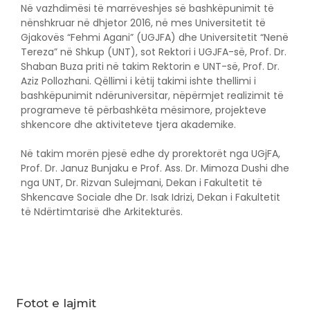
Në vazhdimësi të marrëveshjes së bashkëpunimit të
nënshkruar në dhjetor 2016, në mes Universitetit të
Gjakovës “Fehmi Agani” (UGJFA) dhe Universitetit “Nenë
Tereza” në Shkup (UNT), sot Rektori i UGJFA-së, Prof. Dr.
Shaban Buza priti në takim Rektorin e UNT-së, Prof. Dr.
Aziz Pollozhani. Qëllimi i këtij takimi ishte thellimi i
bashkëpunimit ndëruniversitar, nëpërmjet realizimit të
programeve të përbashkëta mësimore, projekteve
shkencore dhe aktiviteteve tjera akademike.
Në takim morën pjesë edhe dy prorektorët nga UGjFA,
Prof. Dr. Januz Bunjaku e Prof. Ass. Dr. Mimoza Dushi dhe
nga UNT, Dr. Rizvan Sulejmani, Dekan i Fakultetit të
Shkencave Sociale dhe Dr. Isak Idrizi, Dekan i Fakultetit
të Ndërtimtarisë dhe Arkitekturës.
Fotot e lajmit