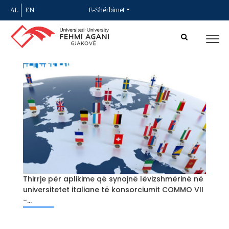
AL
EN
E-Shërbimet
Thirrje për aplikime që synojnë lëvizshmërinë në
universitetet italiane të konsorciumit COMMO VII
-...