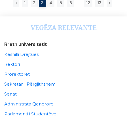
‹
1
2
3
4
5
6
...
12
13
›
VEGËZA RELEVANTE
Rreth universitetit
Këshilli Drejtues
Rektori
Prorektorët
Sekretari i Përgjithshëm
Senati
Administrata Qendrore
Parlamenti i Studentëve