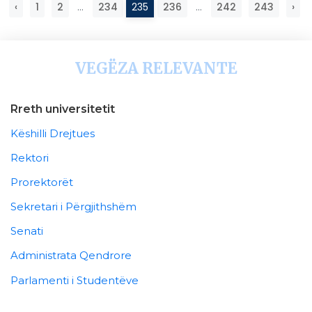
‹
1
2
...
234
235
236
...
242
243
›
VEGËZA RELEVANTE
Rreth universitetit
Këshilli Drejtues
Rektori
Prorektorët
Sekretari i Përgjithshëm
Senati
Administrata Qendrore
Parlamenti i Studentëve