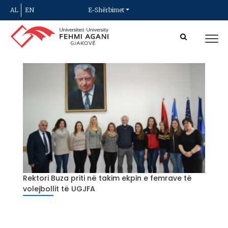
AL
EN
E-Shërbimet
Rektori Buza priti në takim ekpin e femrave të
volejbollit të UGJFA