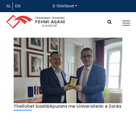
AL
EN
E-Shërbimet
Thellohet bashkëpunimi me Universitetin e Zarës