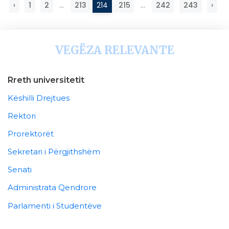
‹
1
2
...
213
214
215
...
242
243
›
VEGËZA RELEVANTE
Rreth universitetit
Këshilli Drejtues
Rektori
Prorektorët
Sekretari i Përgjithshëm
Senati
Administrata Qendrore
Parlamenti i Studentëve