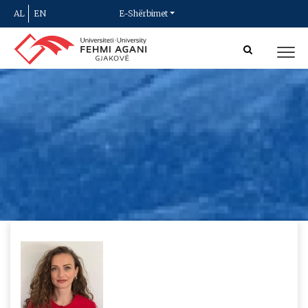
AL
EN
E-Shërbimet