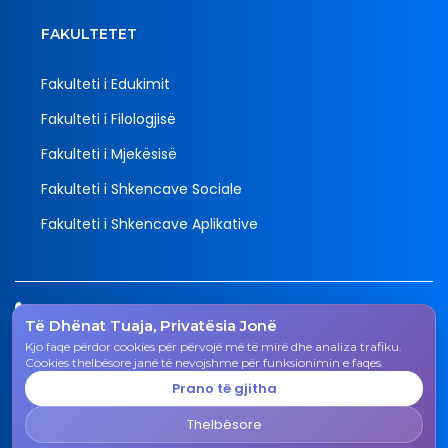
FAKULTETET
Fakulteti i Edukimit
Fakulteti i Filologjisë
Fakulteti i Mjekësisë
Fakulteti i Shkencave Sociale
Fakulteti i Shkencave Aplikative
Tel.
Të Dhënat Tuaja, Privatësia Jonë
038 200 20 831
Kjo faqe përdor cookies për përvojë më të mirë dhe analiza trafiku.
Email
Cookies thelbësore janë të nevojshme për funksionimin e faqes.
rektorati@uni-gjk.org
Prano të gjitha
Adresa
Thelbësore
Rektorati - Rr. "Ismail Qemali", n.n., 50 000 Gjakovë,
Republika e Kosovës