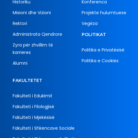
Historiku
Konferenca
Misioni dhe Vizioni
Projekte hulumtuese
Rektori
Vegëza
Administrata Qendrore
POLITIKAT
Zyra për zhvillim të
Politika e Privatësisë
karrieres
Politika e Cookies
Alumni
FAKULTETET
Fakulteti i Edukimit
Fakulteti i Filologjisë
Fakulteti i Mjekësisë
Fakulteti i Shkencave Sociale