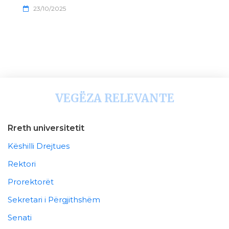
23/10/2025
VEGËZA RELEVANTE
Rreth universitetit
Këshilli Drejtues
Rektori
Prorektorët
Sekretari i Përgjithshëm
Senati