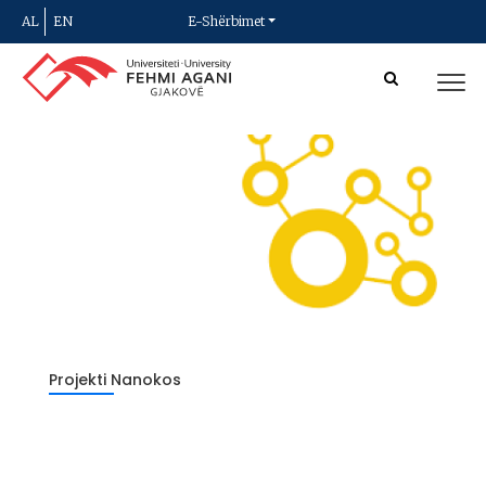
AL
EN
E-Shërbimet
Projekti Nanokos