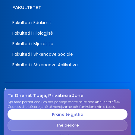
FAKULTETET
Fakulteti i Edukimit
Fakulteti i Filologjisë
Fakulteti i Mjekësisë
Fakulteti i Shkencave Sociale
Fakulteti i Shkencave Aplikative
Tel.
Të Dhënat Tuaja, Privatësia Jonë
038 200 20 831
Kjo faqe përdor cookies për përvojë më të mirë dhe analiza trafiku.
Email
Cookies thelbësore janë të nevojshme për funksionimin e faqes.
rektorati@uni-gjk.org
Prano të gjitha
Adresa
Thelbësore
Rektorati - Rr. "Ismail Qemali", n.n., 50 000 Gjakovë,
Republika e Kosovës