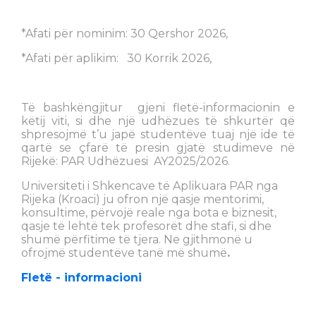
*Afati për nominim: 30 Qershor 2026,
*Afati për aplikim: 30 Korrik 2026,
Të bashkëngjitur gjeni fletë-informacionin e
këtij viti, si dhe një udhëzues të shkurtër që
shpresojmë t’u japë studentëve tuaj një ide të
qartë se çfarë të presin gjatë studimeve në
Rijekë: PAR Udhëzuesi AY2025/2026.
Universiteti i Shkencave të Aplikuara PAR nga
Rijeka (Kroaci) ju ofron një qasje mentorimi,
konsultime, përvojë reale nga bota e biznesit,
qasje të lehtë tek profesorët dhe stafi, si dhe
shumë përfitime të tjera. Ne gjithmonë u
ofrojmë studentëve tanë më shumë
.
Fletë - informacioni