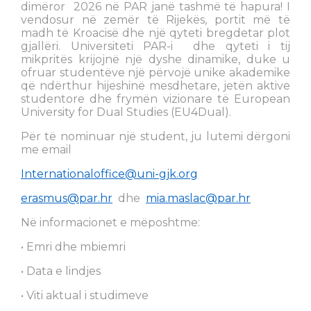
dimëror 2026 në PAR janë tashmë të hapura! I
vendosur në zemër të Rijekës, portit më të
madh të Kroacisë dhe një qyteti bregdetar plot
gjallëri. Universiteti PAR-i dhe qyteti i tij
mikpritës krijojnë një dyshe dinamike, duke u
ofruar studentëve një përvojë unike akademike
që ndërthur hijeshinë mesdhetare, jetën aktive
studentore dhe frymën vizionare të European
University for Dual Studies (EU4Dual).
Për të nominuar një student, ju lutemi dërgoni
me email
Internationaloffice@uni-gjk.org
erasmus@par.hr
dhe
mia.maslac@par.hr
Në informacionet e mëposhtme:
• Emri dhe mbiemri
• Data e lindjes
• Viti aktual i studimeve