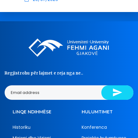
Regjistrohu për lajmet e reja nga ne..
LINQE NDIHMËSE
HULUMTIMET
Historiku
Konferenca
Misioni dhe Vizioni
Projekte hulumtuese