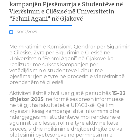
kampanjën Pjesëmarrja e Studentëve në
Vlerësimin e Cilësisë në Universitetin
“Fehmi Agani” në Gjakovë
30/12/2025
Me miratimin e Komisionit Qendror për Sigurimin
e Cilësisë, Zyra për Sigurimin e Cilësisë në
Universitetin “Fehmi Agani” në Gjakovë ka
realizuar me sukses kampanjën për
vetëdijësimin e studentëve lidhur me
pjesëmarrjen e tyre në procesin e vlerësimit të
brendshëm të cilësisë.
Aktiviteti është zhvilluar gjatë periudhës
15–22
dhjetor 2025
, në formë sesionesh informuese
në të gjitha fakultetet e UFAGJ-së. Qëllimi
kryesor i kësaj kampanje ishte informimi dhe
ndërgjegjësimi i studentëve mbi rëndësinë e
sigurimit të cilësisë, rolin e tyre aktiv në këtë
proces, si dhe ndikimin e drejtpërdrejtë që ka
plotësimi i pyetësorëve në përmirësimin e