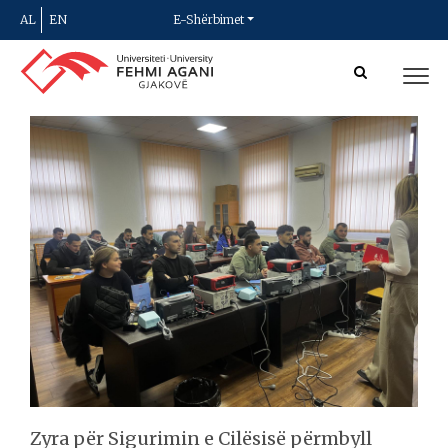
AL
EN
E-Shërbimet
Zyra për Sigurimin e Cilësisë përmbyll