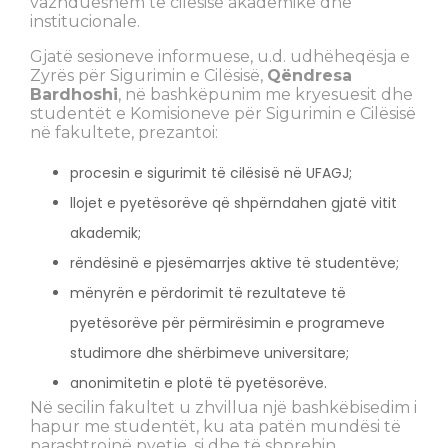
vazhdueshëm të cilësisë akademike dhe
institucionale.
Gjatë sesioneve informuese, u.d. udhëheqësja e
Zyrës për Sigurimin e Cilësisë,
Qëndresa
Bardhoshi
, në bashkëpunim me kryesuesit dhe
studentët e Komisioneve për Sigurimin e Cilësisë
në fakultete, prezantoi:
procesin e sigurimit të cilësisë në UFAGJ;
llojet e pyetësorëve që shpërndahen gjatë vitit
akademik;
rëndësinë e pjesëmarrjes aktive të studentëve;
mënyrën e përdorimit të rezultateve të
pyetësorëve për përmirësimin e programeve
studimore dhe shërbimeve universitare;
anonimitetin e plotë të pyetësorëve.
Në secilin fakultet u zhvillua një bashkëbisedim i
hapur me studentët, ku ata patën mundësi të
parashtrojnë pyetje, si dhe të shprehin