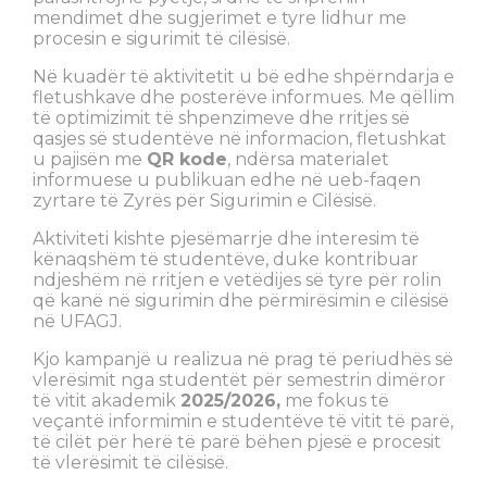
mendimet dhe sugjerimet e tyre lidhur me
procesin e sigurimit të cilësisë.
Në kuadër të aktivitetit u bë edhe shpërndarja e
fletushkave dhe posterëve informues. Me qëllim
të optimizimit të shpenzimeve dhe rritjes së
qasjes së studentëve në informacion, fletushkat
u pajisën me
QR kode
, ndërsa materialet
informuese u publikuan edhe në ueb-faqen
zyrtare të Zyrës për Sigurimin e Cilësisë.
Aktiviteti kishte pjesëmarrje dhe interesim të
kënaqshëm të studentëve, duke kontribuar
ndjeshëm në rritjen e vetëdijes së tyre për rolin
që kanë në sigurimin dhe përmirësimin e cilësisë
në UFAGJ.
Kjo kampanjë u realizua në prag të periudhës së
vlerësimit nga studentët për semestrin dimëror
të vitit akademik
2025/2026
,
me fokus të
veçantë informimin e studentëve të vitit të parë,
të cilët për herë të parë bëhen pjesë e procesit
të vlerësimit të cilësisë.