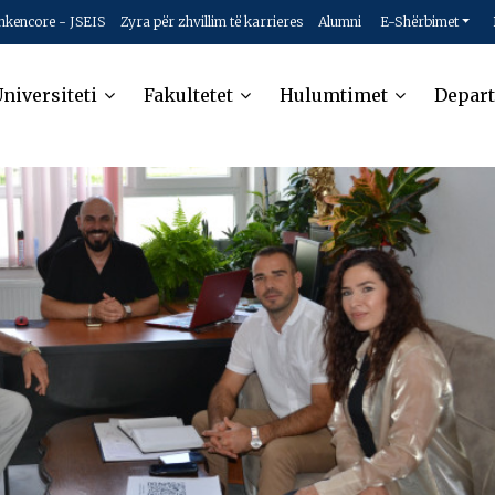
hkencore - JSEIS
Zyra për zhvillim të karrieres
Alumni
E-Shërbimet
niversiteti
Fakultetet
Hulumtimet
Depar