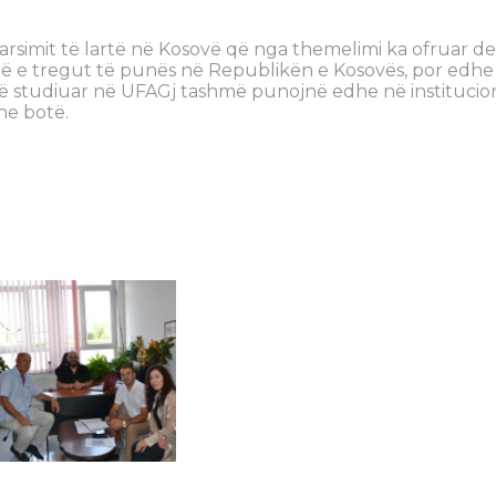
 i arsimit të lartë në Kosovë që nga themelimi ka ofruar d
 e tregut të punës në Republikën e Kosovës, por edhe
anë studiuar në UFAGj tashmë punojnë edhe në institucio
he botë.