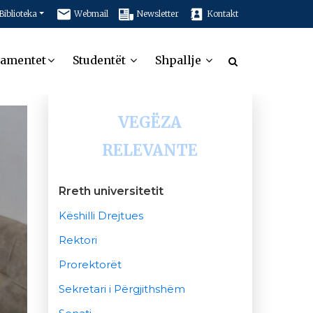
Biblioteka
Webmail
Newsletter
Kontakt
tamentet
Studentët
Shpallje
VEGËZA
RELEVANTE
Rreth universitetit
Këshilli Drejtues
Rektori
Prorektorët
Sekretari i Përgjithshëm