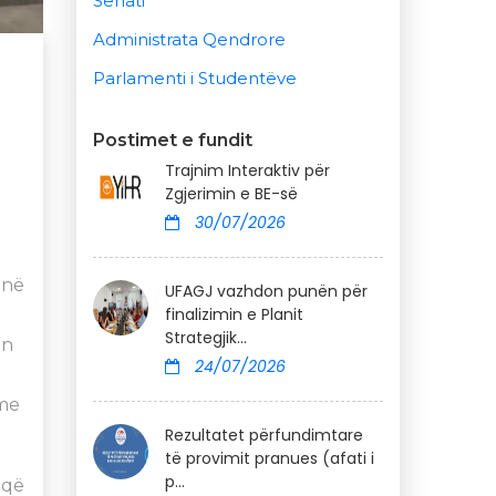
Senati
Administrata Qendrore
Parlamenti i Studentëve
Postimet e fundit
Trajnim Interaktiv për
Zgjerimin e BE-së
30/07/2026
jnë
UFAGJ vazhdon punën për
finalizimin e Planit
Strategjik...
in
24/07/2026
 me
Rezultatet përfundimtare
të provimit pranues (afati i
p...
 që