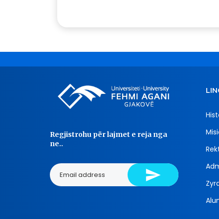
LIN
Hist
Misi
Regjistrohu për lajmet e reja nga
ne..
Rekt
Adm
Zyra
Alu