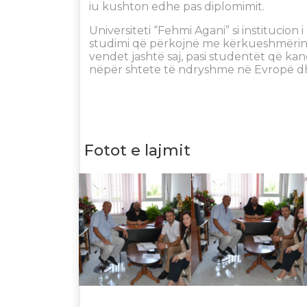
iu kushton edhe pas diplomimit.
Universiteti “Fehmi Agani” si institucion
studimi që përkojnë me kërkueshmërinë
vendet jashtë saj, pasi studentët që k
nëpër shtete të ndryshme në Evropë d
Fotot e lajmit