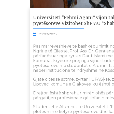
Universiteti “Fehmi Agani” vijon t
pyetësorëve Vizitohet ShFMU “Shab
29/08/2023
Pas marrëveshjeve të bashkëpunimit nd
Ngritje të Cilësisë, Prof. Ass. Dr. Gentia
përfaqësuar nga zyrtari Daut Islami me
komunat kryesore prej nga vijnë studen
pyetësorëve me studentët e Alumni-t, 
nëpër institucione të ndryshme në Koso
Gjatë ditës së sotme, zyrtari i UFAGj-së,
Lipovec, komuna e Gjakovës, ku është prit
Drejtori është shprehur mirënjohës për
përgatitjen profesionale që shfaqin m
Studentët e Alumni-t të Universitetit “
plotësimin e këtyre pyetësorëve dhe ka