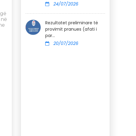
24/07/2026
egë
 në
Rezultatet preliminare të
ne
provimit pranues (afati i
par...
20/07/2026