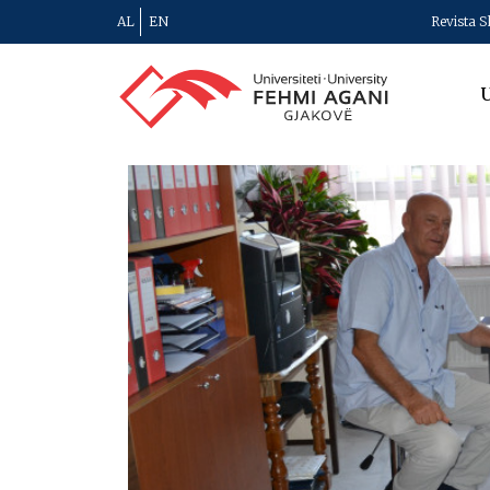
AL
EN
Revista S
U