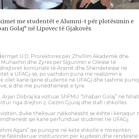
akimet me studentët e Alumni-t për plotësimin e
an Golaj” në Lipovec të Gjakovës
ërmjet U.D. Prorektores për Zhvillim Akademik dhe
na Muhaxhiri dhe Zyrës për Sigurimin e Cilësisë të
 drejtorët komunalë të Arsimit dhe Shëndetësisë në
tët e UFAGj-së, po vazhdon puna me realizimin e
të cilët kanë qenë studentë në UFAGj dhe tashmë puno
vë, si dhe me punëdhënësit e tyre.
 z. Arjan Dobraj ka vizituar ShFMU “Shaban Golaj” në fshat
ur nga drejtori z. Gëzim Gjuraj dhe stafi i shkollës.
 vizitën, duke theksuar njëkohësisht se është i kënaqur
ësimdhënësit që kanë përfunduar studimet në UFAGj.
Fehmi Agani” që punojnë në këtë shkollë e mirëpritën
në falënderuar institucionin për kujdesin dhe rëndësinë