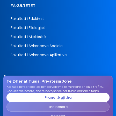
FAKULTETET
Fakulteti i Edukimit
Fakulteti i Filologjisë
Fakulteti i Mjekësisë
Fakulteti i Shkencave Sociale
Fakulteti i Shkencave Aplikative
Tel.
Të Dhënat Tuaja, Privatësia Jonë
038 200 20 831
Kjo faqe përdor cookies për përvojë më të mirë dhe analiza trafiku.
Email
Cookies thelbësore janë të nevojshme për funksionimin e faqes.
rektorati@uni-gjk.org
Prano të gjitha
Adresa
Thelbësore
Rektorati - Rr. "Ismail Qemali", n.n., 50 000 Gjakovë,
Republika e Kosovës