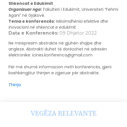
Shkencat e Edukimit
Organizuar nga:
Fakulteti i Edukimit, Universiteti “Fehmi
Agani” në Gjakovë.
Tema e konferencës:
Mësimdhënia efektive dhe
inovacioni në shkencat e edukimit.
Data e Konferencës:
09 Dhjetor 2022
Ne mirëpresim abstrakte në gjuhën shqipe dhe
angleze. Abstrakti duhet të dorëzohet në adresën
elektronike:
icines.konferenca@gmail.com
Për më shumë informacion rreth konferencës, gjeni
bashkëngjitur thirrjen e zgjeruar për abstrakte.
Thirrja
VEGËZA RELEVANTE