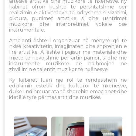
aftësive artistike dhe muzikore të nxënësve. Ky
kabinet ofron kushte të përshtatshme për
realizimin e aktiviteteve të ndryshme si vizatimi,
piktura, punimet artistike, si dhe ushtrimet
muzikore dhe interpretimet vokale ose
instrumentale.
Ambienti është i organizuar në mënyrë që të
nxisë kreativitetin, imagjinatën dhe shprehjen e
lirë artistike. Ai është i pajisur me materiale dhe
mjete të nevojshme për artin pamor, si dhe me
instrumente muzikore që ndihmojnë në
zhvillimin e talentit muzikor të nxënësve.
Ky kabinet luan një rol të rëndësishëm në
edukimin estetik dhe kulturor të nxënësve,
duke i ndihmuar ata të shprehin emocionet dhe
idetë e tyre përmes artit dhe muzikës.