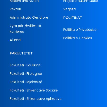
Misioni dhe Vizioni
Projekte hulumtuese
Rektori
Vegëza
Administrata Qendrore
POLITIKAT
Zyra për zhvillim të
Politika e Privatësisë
karrieres
Politika e Cookies
Alumni
FAKULTETET
Fakulteti i Edukimit
Fakulteti i Filologjisë
Fakulteti i Mjekësisë
Fakulteti i Shkencave Sociale
Fakulteti i Shkencave Aplikative