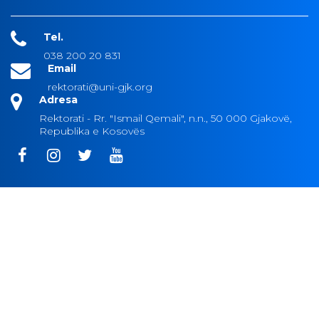
Tel.
038 200 20 831
Email
rektorati@uni-gjk.org
Adresa
Rektorati - Rr. "Ismail Qemali", n.n., 50 000 Gjakovë,
Republika e Kosovës