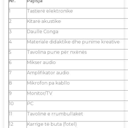
Nr.
Pajisja
1
Tastierë elektronike
2
Kitarë akustike
3
Daulle Conga
4
Materiale didaktike dhe punime kreative
5
Tavolina pune për nxënës
6
Mikser audio
7
Amplifikator audio
8
Mikrofon pa kabllo
9
Monitor/TV
10
PC
11
Tavolinë e rrumbullakët
12
Karrige të buta (fotel)