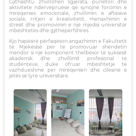
Gjithashtu zhvillohen ligjërata, punëtori dhe
aktivitete ndërvepruese që synojnë forcimin e
mirëqenies emocionale, zhvillimin e aftësive
sociale, rritjen e kreativitetit, menaxhimin e
stresit dhe promovimin e një mjedisi universitar
mbështetës dhe gjithëpërfshirës.
Kjo hapësirë përfaqëson angazhimin e Fakultetit
të Mjekësisë për të promovuar shëndetin
mendor si një komponent thelbësor të suksesit
akademik dhe zhvillimit profesional të
studentëve, duke ofruar mbështetje të
vazhdueshme për mirëqenien dhe cilësinë e
jetës së tyre universitare.