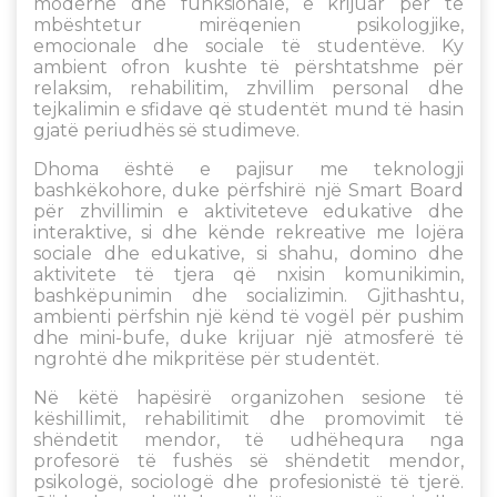
moderne dhe funksionale, e krijuar për të
mbështetur mirëqenien psikologjike,
emocionale dhe sociale të studentëve. Ky
ambient ofron kushte të përshtatshme për
relaksim, rehabilitim, zhvillim personal dhe
tejkalimin e sfidave që studentët mund të hasin
gjatë periudhës së studimeve.
Dhoma është e pajisur me teknologji
bashkëkohore, duke përfshirë një Smart Board
për zhvillimin e aktiviteteve edukative dhe
interaktive, si dhe kënde rekreative me lojëra
sociale dhe edukative, si shahu, domino dhe
aktivitete të tjera që nxisin komunikimin,
bashkëpunimin dhe socializimin. Gjithashtu,
ambienti përfshin një kënd të vogël për pushim
dhe mini-bufe, duke krijuar një atmosferë të
ngrohtë dhe mikpritëse për studentët.
Në këtë hapësirë organizohen sesione të
këshillimit, rehabilitimit dhe promovimit të
shëndetit mendor, të udhëhequra nga
profesorë të fushës së shëndetit mendor,
psikologë, sociologë dhe profesionistë të tjerë.