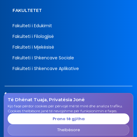
FAKULTETET
Fakulteti i Edukimit
Fakulteti i Filologjisë
Fakulteti i Mjekësisë
Fakulteti i Shkencave Sociale
Fakulteti i Shkencave Aplikative
Tel.
Të Dhënat Tuaja, Privatësia Jonë
038 200 20 831
Kjo faqe përdor cookies për përvojë më të mirë dhe analiza trafiku.
Email
Cookies thelbësore janë të nevojshme për funksionimin e faqes.
rektorati@uni-gjk.org
Prano të gjitha
Adresa
Thelbësore
Rektorati - Rr. "Ismail Qemali", n.n., 50 000 Gjakovë,
Republika e Kosovës