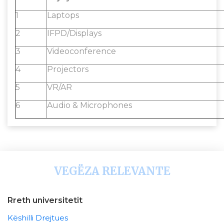
1
Laptops
2
IFPD/Displays
3
Videoconference
4
Projectors
5
VR/AR
6
Audio & Microphones
VEGËZA RELEVANTE
Rreth universitetit
Këshilli Drejtues