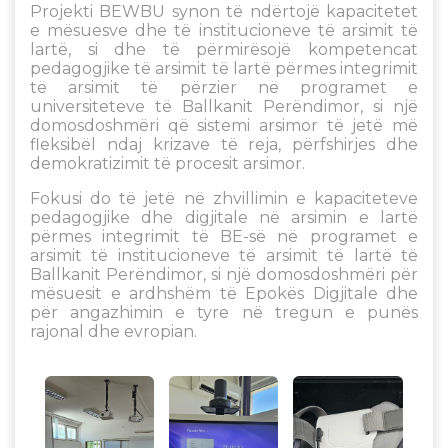
Projekti BEWBU synon të ndërtojë kapacitetet
e mësuesve dhe të institucioneve të arsimit të
lartë, si dhe të përmirësojë kompetencat
pedagogjike të arsimit të lartë përmes integrimit
të arsimit të përzier në programet e
universiteteve të Ballkanit Perëndimor, si një
domosdoshmëri që sistemi arsimor të jetë më
fleksibël ndaj krizave të reja, përfshirjes dhe
demokratizimit të procesit arsimor.
Fokusi do të jetë në zhvillimin e kapaciteteve
pedagogjike dhe digjitale në arsimin e lartë
përmes integrimit të BE-së në programet e
arsimit të institucioneve të arsimit të lartë të
Ballkanit Perëndimor, si një domosdoshmëri për
mësuesit e ardhshëm të Epokës Digjitale dhe
për angazhimin e tyre në tregun e punës
rajonal dhe evropian.