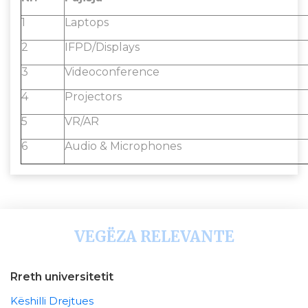
1
Laptops
2
IFPD/Displays
3
Videoconference
4
Projectors
5
VR/AR
6
Audio & Microphones
VEGËZA RELEVANTE
Rreth universitetit
Këshilli Drejtues