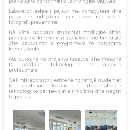
praktikojnë përdorimin e teknologjisë digjitale.
Laboratori është i pajisur me kompjuterë dhe
pajisje të ndryshme për punë me video,
fotografi, prezantime.
Në këtë laborator studentët zhvillojnë aftësi
praktike në krijimin e materialeve multimediale
dhe përdorimin e programeve të ndryshme
kompjuterike.
Ata punojnë në projekte kreative dhe mësojnë
të përdorin teknologjinë në mënyrë
profesionale.
Qëllimi i laboratorit është të ndihmojë studentët
të zhvillojnë kreativitetin dhe aftësitë
teknologjike për nevojat e shkollimit dhe tregut
të punës.