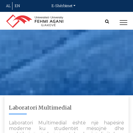
AL
EN
E-Shërbimet
Laboratori Multimedial
Laboratori Multimedial është një hapësirë
moderne ku studentët mësojnë dhe