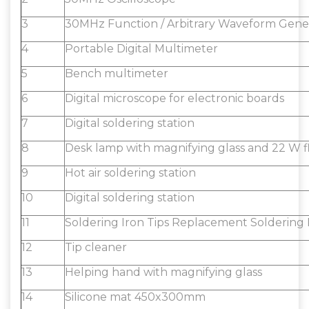
3
30MHz Function / Arbitrary Waveform Gene
4
Portable Digital Multimeter
5
Bench multimeter
6
Digital microscope for electronic boards
7
Digital soldering station
8
Desk lamp with magnifying glass and 22 W f
9
Hot air soldering station
10
Digital soldering station
11
Soldering Iron Tips Replacement Soldering R
12
Tip cleaner
13
Helping hand with magnifying glass
14
Silicone mat 450x300mm