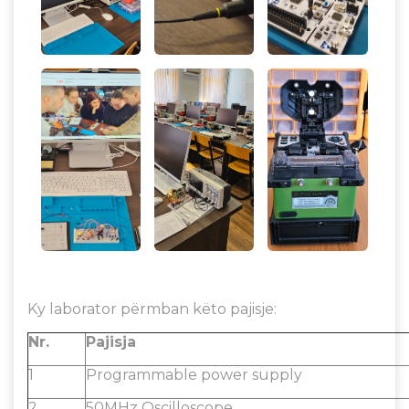
Ky laborator përmban këto pajisje:
Nr.
Pajisja
1
Programmable power supply
2
50MHz Oscilloscope