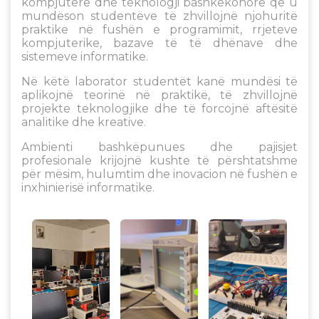
kompjuterë dhe teknologji bashkëkohore që u
mundëson studentëve të zhvillojnë njohuritë
praktike në fushën e programimit, rrjeteve
kompjuterike, bazave të të dhënave dhe
sistemeve informatike.
Në këtë laborator studentët kanë mundësi të
aplikojnë teorinë në praktikë, të zhvillojnë
projekte teknologjike dhe të forcojnë aftësitë
analitike dhe kreative.
Ambienti bashkëpunues dhe pajisjet
profesionale krijojnë kushte të përshtatshme
për mësim, hulumtim dhe inovacion në fushën e
inxhinierisë informatike.