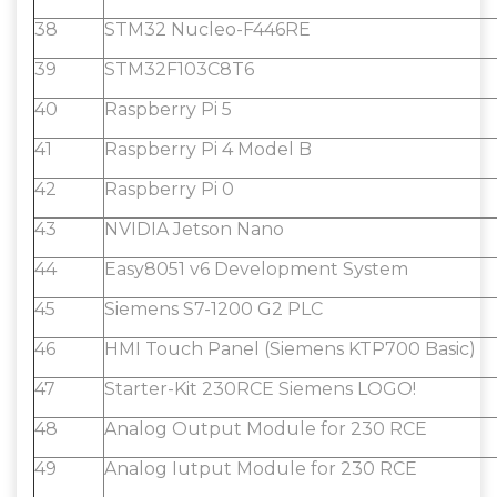
38
STM32 Nucleo-F446RE
39
STM32F103C8T6
40
Raspberry Pi 5
41
Raspberry Pi 4 Model B
42
Raspberry Pi 0
43
NVIDIA Jetson Nano
44
Easy8051 v6 Development System
45
Siemens S7-1200 G2 PLC
46
HMI Touch Panel (Siemens KTP700 Basic)
47
Starter-Kit 230RCE Siemens LOGO!
48
Analog Output Module for 230 RCE
49
Analog Iutput Module for 230 RCE