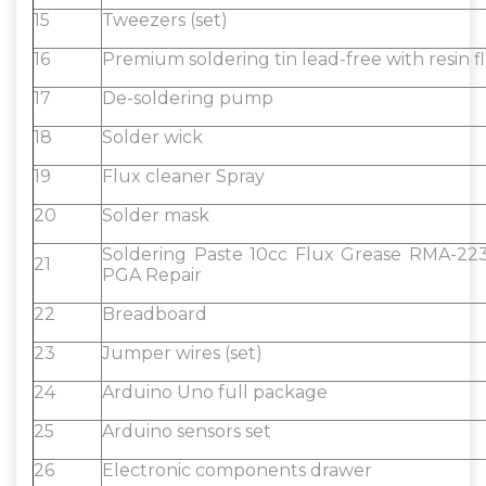
15
Tweezers (set)
16
Premium soldering tin lead-free with resin f
17
De-soldering pump
18
Solder wick
19
Flux cleaner Spray
20
Solder mask
Soldering Paste 10cc Flux Grease RMA-2
21
PGA Repair
22
Breadboard
23
Jumper wires (set)
24
Arduino Uno full package
25
Arduino sensors set
26
Electronic components drawer