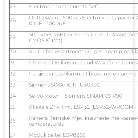
27
Electronic components (set)
OCR 24Value 500pcs Electrolytic Capacitor
28
0.1uF－1000uF
30 Types 74HCxx Series Logic IC Assortmen
29
CMOS IC (set)
30
XL IC Chip Assortment 150 pcs, opamp, oscil
31
Ultimate Oscilloscope and Waveform Genera
32
Pajisje për bashkimin e fibrave me ekran me 
33
Siemens SIMATIC RTU3030C
34
Servo Motor + Siemens SINAMICS V90
35
Pllaka e Zhvillimit ESP32 (ESP32-WROOM 
Kamera Termike Mjet imazherie me kamerë
36
temperaturës,
37
Moduli pa tel ESP8266