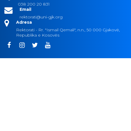
038 200 20 831
Email
rektorati@uni-gjk.org
Adresa
Rektorati - Rr. "Ismail Qemali", n.n., 50 000 Gjakovë,
Republika e Kosovës