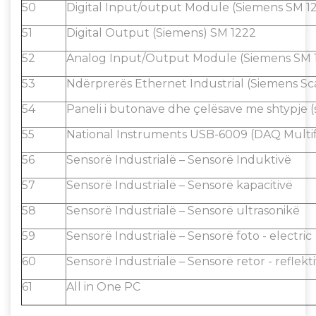
50
Digital Input/output Module (Siemens SM 1
51
Digital Output (Siemens) SM 1222
52
Analog Input/Output Module (Siemens SM 
53
Ndërprerës Ethernet Industrial (Siemens S
54
Paneli i butonave dhe çelësave me shtypje (
55
National Instruments USB-6009 (DAQ Multi
56
Sensorë Industrialë – Sensorë Induktivë
57
Sensorë Industrialë – Sensorë kapacitivë
58
Sensorë Industrialë – Sensorë ultrasonikë
59
Sensorë Industrialë – Sensorë foto - electric
60
Sensorë Industrialë – Sensorë retor - reflekt
61
All in One PC