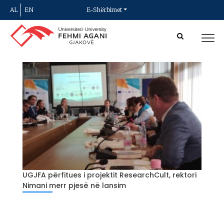
AL
EN
E-Shërbimet
UGJFA përfitues i projektit ResearchCult, rektori
Nimani merr pjesë në lansim