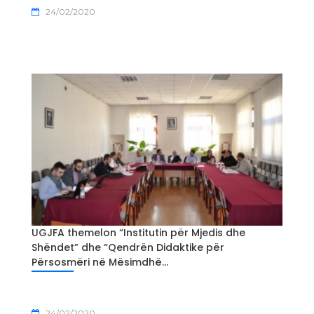
24/02/2020
UGJFA themelon “Institutin për Mjedis dhe
Shëndet” dhe “Qendrën Didaktike për
Përsosmëri në Mësimdhë...
24/02/2020