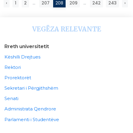
‹
1
2
...
207
208
209
...
242
243
›
VEGËZA RELEVANTE
Rreth universitetit
Këshilli Drejtues
Rektori
Prorektorët
Sekretari i Përgjithshëm
Senati
Administrata Qendrore
Parlamenti i Studentëve