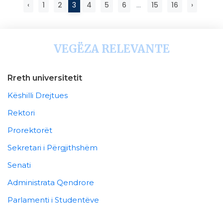
‹
1
2
3
4
5
6
...
15
16
›
VEGËZA RELEVANTE
Rreth universitetit
Këshilli Drejtues
Rektori
Prorektorët
Sekretari i Përgjithshëm
Senati
Administrata Qendrore
Parlamenti i Studentëve