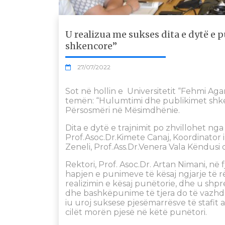
U realizua me sukses dita e dytë 
shkencore”
27/07/2022
Sot në hollin e Universitetit “Fehmi Aga
temën: “Hulumtimi dhe publikimet shk
Përsosmëri në Mësimdhënie.
Dita e dytë e trajnimit po zhvillohet ng
Prof.Asoc.Dr.Kimete Canaj, Koordinator 
Zeneli, Prof.Ass.Dr.Venera Vala Këndusi d
Rektori, Prof. Asoc.Dr. Artan Nimani, në f
hapjen e punimeve të kësaj ngjarje të rë
realizimin e kësaj punëtorie, dhe u shp
dhe bashkëpunime të tjera do të vazhdo
iu uroj suksese pjesëmarrësve të stafit
cilët morën pjesë në këtë punëtori.