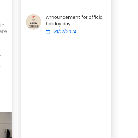
Announcement for official
holiday day
in
arë
31/12/2024
;
.