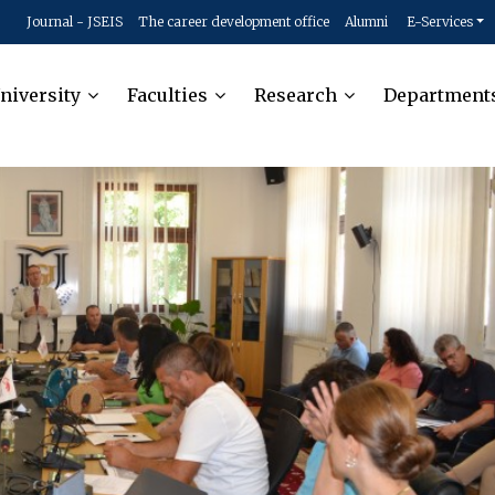
Journal - JSEIS
The career development office
Alumni
E-Services
niversity
Faculties
Research
Department