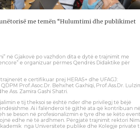
e punëtorisë me temën “Hulumtimi dhe publikimet
ni” në Gjakovë po vazhdon dita e dytë e trajnimit me
encore” e organizuar përmes Qendrës Didaktike për
a trajnerët e certifikuar prej HERAS+ dhe UFAGJ:
i QDPM Prof.Asoc.Dr. Behxhet Gaxhiqi, Prof.Ass.Dr. Lulzi
he Ass. Zamira Gashi Shatri.
jalimin e tij theksoi se është nder dhe privilegj të bëjë
ndësishme. Ai i falënderoi të gjithë ata që kontribuan n
reh se beson në profesionalizmin e tyre dhe se këto even
jnë edhe në të ardhmen. Përgjatë trajnimit rektori Nim
 akademik nga Universitete publike dhe Kolegje private 