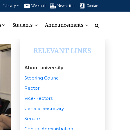
Library
Webmail
Newsletter
Contact
s
Students
Announcements
RELEVANT LINKS
About university
Steering Council
Rector
Vice-Rectors
General Secretary
Senate
Central Administration