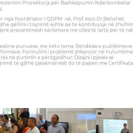
jë prezentim Prorektorja për Bashkëpunim Ndërkombëtar
j.
ur nga Koordinator i QDPM –së, Prof.Asoc.Dr.Behxhet
he qëllimi i trajnimit është që të kontribuojë në zhvillim
gjerë prezantimesh kërkimore me cilësi të lartë për të nd
 sesione punuese, me këto tema: Rëndësia e publikimeve
tformave; Formulimi i problemit shkencor në hulumtime
rës në punimin e përzgjedhur; Dizajni i pjesës së
nimit të gjithë pjesëmarrësit do të pajisen me Certifikata