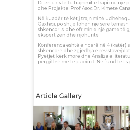
Ditën e dytë të trajnimit e hapi me n
dhe Projekte, Prof.Asoc.Dr. Kimete Cana
Në kuadër të këtij trajnimi të udhëheq
Gaxhiqi, po shtjellohen një sërë temash d
shkencor, si dhe ofrimin e një game të 
ekspertizën dhe njohuritë.
Konferenca është e ndarë në 4 (katër)
shkencore dhe zgjedhja e revistave/pla
Pyetjet kërkimore dhe Analiza e literatu
përgjithshme të punimit. Në fund të traj
Article Gallery