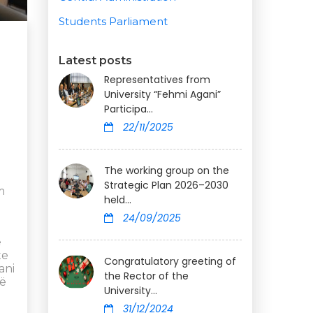
Students Parliament
Latest posts
Representatives from
University “Fehmi Agani”
Participa...
22/11/2025
The working group on the
Strategic Plan 2026–2030
m
held...
24/09/2025
ë
te
Congratulatory greeting of
ani
the Rector of the
të
University...
31/12/2024