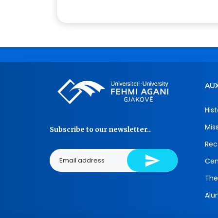
AUX
Hist
Mis
Subscribe to our newsletter..
Rec
Cen
The
Alu