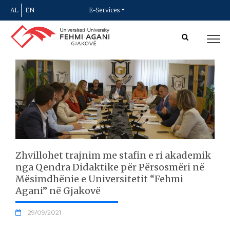
AL
EN
E-Services
Zhvillohet trajnim me stafin e ri akademik
nga Qendra Didaktike për Përsosmëri në
Mësimdhënie e Universitetit “Fehmi
Agani” në Gjakovë
29/09/2021