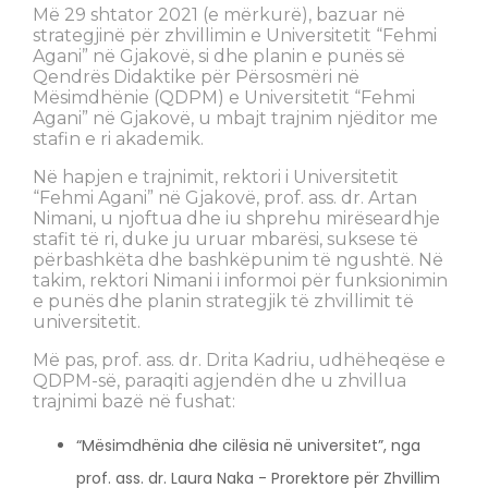
Më 29 shtator 2021 (e mërkurë), bazuar në
strategjinë për zhvillimin e Universitetit “Fehmi
Agani” në Gjakovë, si dhe planin e punës së
Qendrës Didaktike për Përsosmëri në
Mësimdhënie (QDPM) e Universitetit “Fehmi
Agani” në Gjakovë, u mbajt trajnim njëditor me
stafin e ri akademik.
Në hapjen e trajnimit, rektori i Universitetit
“Fehmi Agani” në Gjakovë, prof. ass. dr. Artan
Nimani, u njoftua dhe iu shprehu mirëseardhje
stafit të ri, duke ju uruar mbarësi, suksese të
përbashkëta dhe bashkëpunim të ngushtë. Në
takim, rektori Nimani i informoi për funksionimin
e punës dhe planin strategjik të zhvillimit të
universitetit.
Më pas, prof. ass. dr. Drita Kadriu, udhëheqëse e
QDPM-së, paraqiti agjendën dhe u zhvillua
trajnimi bazë në fushat:
“Mësimdhënia dhe cilësia në universitet”, nga
prof. ass. dr. Laura Naka - Prorektore për Zhvillim