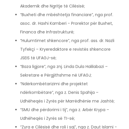
Akademik dhe Ngritje të Cilësisë;
“Buxheti dhe mbështetja financiare”, nga prof.
asoc. dr. Haxhi Kamberi - Prorektor për Buxhet,
Financa dhe Infrastrukturë;
“Hulumtimet shkencore”, nga prof. ass. dr. Nazli
Tyfekçi – Kryeredaktore e revistës shkencore
JSEIS të UFAGJ-së;
“Baza ligjore”, nga znj. Linda Dula Halilabazi –
Sekretare e Përgjithshme në UFAGJ;
“Ndërkombëtarizimi dhe projektet
ndërkombëtare”, nga z. Denis Spahija –
Udhëheqës i Zyrës për Marrëdhënie me Jashtë;
“SMU dhe përdorimi i tij”, nga z. Arbër Krypa –
Udhëheqës i Zyrës së TI-së;
“Zyra e Cilësisë dhe roli i saj”, nga z. Daut Islami -