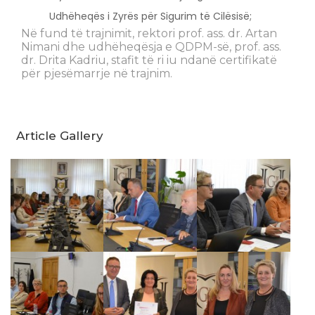
Udhëheqës i Zyrës për Sigurim të Cilësisë;
Në fund të trajnimit, rektori prof. ass. dr. Artan
Nimani dhe udhëheqësja e QDPM-së, prof. ass.
dr. Drita Kadriu, stafit të ri iu ndanë certifikatë
për pjesëmarrje në trajnim.
Article Gallery