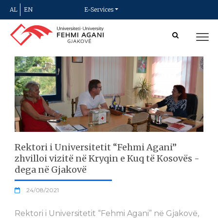
AL
EN
E-Services
Rektori i Universitetit “Fehmi Agani”
zhvilloi vizitë në Kryqin e Kuq të Kosovës -
dega në Gjakovë
24/08/2021
Rektori i Universitetit “Fehmi Agani” në Gjakovë,