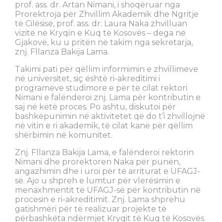
prof. ass. dr. Artan Nimani, i shoqëruar nga
Prorektroja për Zhvillim Akademik dhe Ngritje
të Cilësisë, prof. ass. dr. Laura Naka zhvilluan
vizitë në Kryqin e Kuq të Kosovës – dega në
Gjakovë, ku u pritën në takim nga sekretarja,
znj. Fllanza Bakija Lama.
Takimi pati për qëllim informimin e zhvillimeve
në universitet, siç është ri-akreditimi i
programeve studimore e për të cilat rektori
Nimani e falënderoi znj. Lama për kontributin e
saj në këtë proces. Po ashtu, diskutoi për
bashkëpunimin në aktivitetet që do t’i zhvillojnë
në vitin e ri akademik, të cilat kanë për qëllim
shërbimin në komunitet.
Znj. Fllanza Bakija Lama, e falënderoi rektorin
Nimani dhe prorektoren Naka për punën,
angazhimin dhe i uroi për të arriturat e UFAGJ-
së. Ajo u shpreh e lumtur për vlerësimin e
menaxhmentit të UFAGJ-së për kontributin në
procesin e ri-akreditimit. Znj. Lama shprehu
gatishmëri për të realizuar projekte të
përbashkëta ndërmjet Kryqit të Kuq të Kosovës