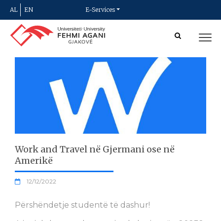
AL
EN
E-Services
Work and Travel në Gjermani ose në
Amerikë
12/12/2022
Përshëndetje studentë të dashur!