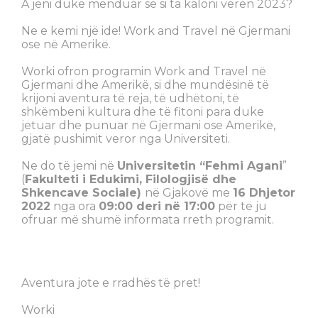
A jeni duke menduar se si ta kaloni verën 2023?
Ne e kemi një ide! Work and Travel në Gjermani
ose në Amerikë.
Worki ofron programin Work and Travel në
Gjermani dhe Amerikë, si dhe mundësinë të
krijoni aventura të reja, të udhëtoni, të
shkëmbeni kultura dhe të fitoni para duke
jetuar dhe punuar në Gjermani ose Amerikë,
gjatë pushimit veror nga Universiteti.
Ne do të jemi në
Universitetin “Fehmi Agani
”
(
Fakulteti i Edukimi, Filologjisë dhe
Shkencave Sociale)
në Gjakovë me
16 Dhjetor
2022
nga ora
09:00 deri në 17:00
për të ju
ofruar më shumë informata rreth programit.
Aventura jote e rradhës të pret!
Worki