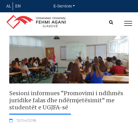
AL
EN
E-Services
Sesioni informues “Promovimi i ndihmës
juridike falas dhe ndërmjetësimit” me
studentët e UGJFA-së
12/04/2018