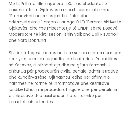
Më 12 Prill me fillim nga ora 11:30, me studentët e
Universitetit te Gjakovës u mbajt sesioni informues
“Promovimi i ndihmës juridike falas dhe
ndërmjetësimit”, organizuar nga OJQ “Femrat Aktive të
Gjakovës” dhe me mbeshtetje të UNDP-së në Kosovë.
Moderatore të këtij sesioni ishin Valbona Doli Rizvanolli
dhe Nora Dobruna.
Studentët pjesëmarrës në këtë sesion u informuan për
mënyrën e ndihmës juridike në territorin e Republikës
së Kosovës, si ofrohet ajo dhe në çfarë formash. U
diskutua për procedurën civile, penale, administrative
dhe kundërvajtëse. Gjithashtu, edhe për ofrimin e
ndihmës në formë të informatave dhe këshillave
juridike lidhur me procedurat ligjore dhe për përpilimin
e shkresave dhe asistencën tjetër teknike për
kompletimin e lëndës.