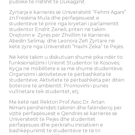
publike të rrafshit të Dukagjinit.
Zyrtarja e karrierës së Universitetit “Fehmi Agani”
zn.Freskina Mula dhe përfaqësuesit e
studentëve të prirë nga kryetari i parlamentit
studentor Endrit Zeneli, pritën në takim
Drejtorin e Zyrës për Zhvillim të Karrierës
Abedin Selimaj dhe Leonora Zefi Zyrtare në
këtë zyre nga Universiteti “Haxhi Zeka” të Pejës.
Në këtë takim u diskutuan shumë pika ndër to:
funksionalizimi i Unionit Studentor të Kosovës;
Kyçja në mobilitete e sa më shumë studentëve;
Organizimi i aktiviteteve të përbashkëta të
studentëve; Aktivitete të përbashkëta për ditën
botërore të ambientit; Promovimi i punës
vullnetare tek studentët, etj.
Me këtë rast Rektori Prof.Asoc.Dr. Artan
Nimani përshëndeti takimin dhe falënderoj për
vizitë përfaqësuesit e Qendrës së karrierës së
Universitetit të Pejës dhe studentët
përfaqësues dhe përkrahu iniciativën e
bashkëpunimit të studentëve të të tri