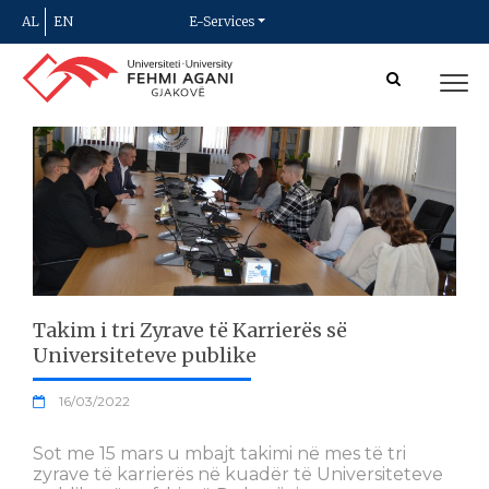
AL
EN
E-Services
Takim i tri Zyrave të Karrierës së
Universiteteve publike
16/03/2022
Sot me 15 mars u mbajt takimi në mes të tri
zyrave të karrierës në kuadër të Universiteteve