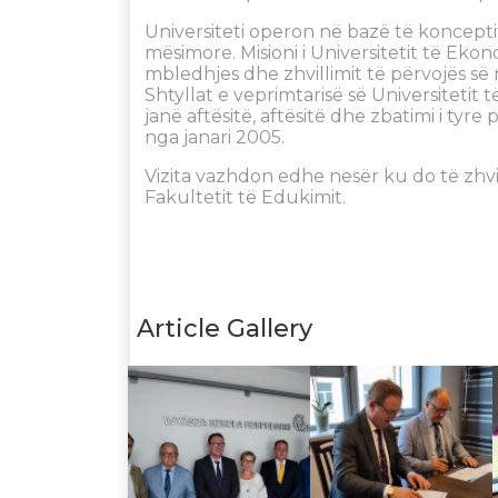
Universiteti operon në bazë të konceptit
mësimore. Misioni i Universitetit të Ekon
mbledhjes dhe zhvillimit të përvojës së
Shtyllat e veprimtarisë së Universitetit 
janë aftësitë, aftësitë dhe zbatimi i tyre
nga janari 2005.
Vizita vazhdon edhe nesër ku do të zhvi
Fakultetit të Edukimit.
Article Gallery