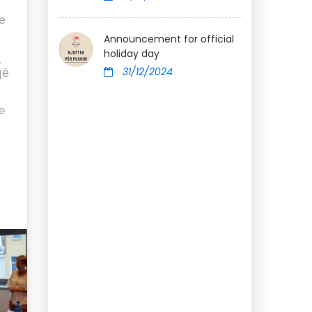
te
Announcement for official
holiday day
,
31/12/2024
që
e