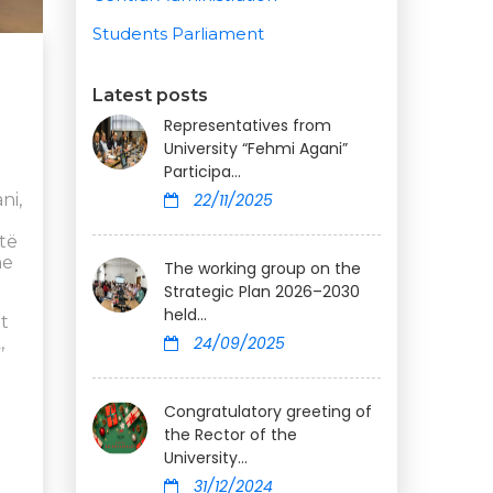
Students Parliament
Latest posts
Representatives from
University “Fehmi Agani”
Participa...
ni,
22/11/2025
ëtë
he
The working group on the
Strategic Plan 2026–2030
held...
et
,
24/09/2025
Congratulatory greeting of
the Rector of the
University...
31/12/2024