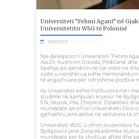
Universiteti “Fehmi Agani” në G
Universitetitn WSG të Polonisë
05/07/2021
Një delegacion i Universiteti “Fehmi Aga
Ass.Dr. Kushtrim Grezda, PhdCand. dhe 
Spahija, po qëndron në një vizitë në sht
vizitë u nënshkrua edhe memorandum 
të angazhuara për ndryshime pozitive n
Ky Universitet është institucioni më i ma
studime në kampusin kryesor në Bydgos
Elk, Słupsk, Piła, Chojnice, Działdoëo d
mundësitë që ofron Universiteti i Eko
gjithashtu jemi aktivë në aktivitete të zh
Universiteti WSG u ofron studentëve f
Bydgoszcz janë Zona Akademike Kulturor
mundësitë për të zhvilluar aftësi dhe për 