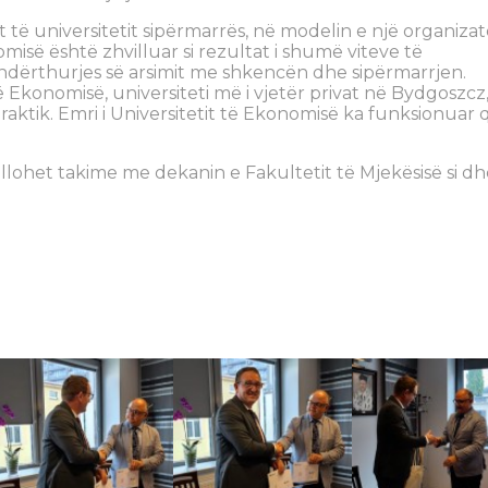
 të universitetit sipërmarrës, në modelin e një organiza
omisë është zhvilluar si rezultat i shumë viteve të
 ndërthurjes së arsimit me shkencën dhe sipërmarrjen.
të Ekonomisë, universiteti më i vjetër privat në Bydgoszcz
 praktik. Emri i Universitetit të Ekonomisë ka funksionuar 
llohet takime me dekanin e Fakultetit të Mjekësisë si dh