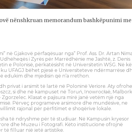
jakovë nënshkruan memorandum bashkëpunimi me
ni” në Gjakovë përfaqësuar nga” Prof. Ass. Dr. Artan Nima
Udhëheqës i Zyrës për Marrëdhënie me Jashtë, z. Denis
etin e Polonisë, përkatësisht në Universitetin WSG. Në k
ku UFAGJ bëhet pjesë e Universiteteve ndërmarrëse d
ë edukim dhe mjedisin që n’a rrethon.
dh privat i arsimit të lartë në Poloninë Veriore. Aty ofroh
zcz, si dhe në kampuset në Toruń, Inowrocłaë, Malbork
he Zgorzelec. Klasat e pajisura mirë janë vetëm një nga
nomisë. Përveç programeve arsimore dhe mundësive, ne
villimit rajonal për përfitimet e shoqërive lokale.
usha të ndryshme për të studiuar. Në Kampusin kryesor
e dhe Muzeu i Fotografi. Këto institucione ofrojnë
të filluar një jetë artistike.