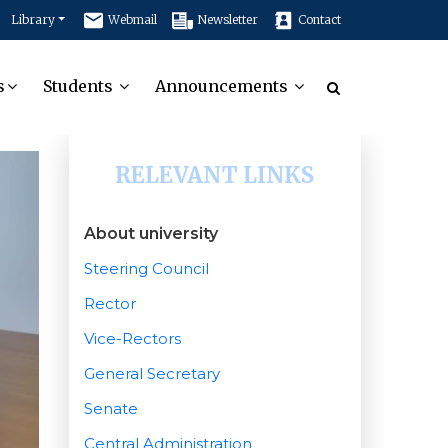
Library
Webmail
Newsletter
Contact
s
Students
Announcements
RELEVANT LINKS
About university
Steering Council
Rector
Vice-Rectors
General Secretary
Senate
Central Administration