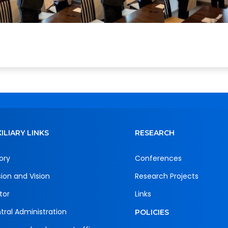
ILIARY LINKS
RESEARCH
ory
Conferences
sion and Vision
Research Projects
tor
Links
tral Administration
POLICIES