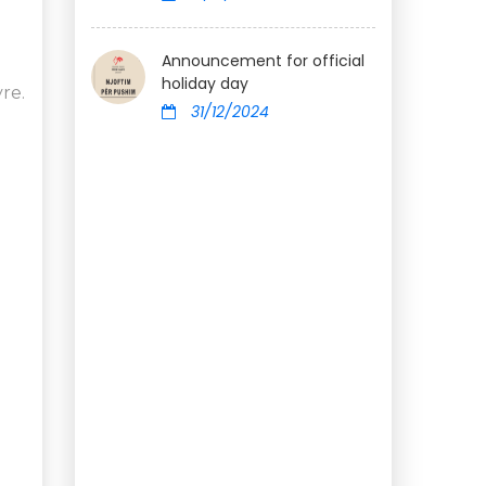
Announcement for official
holiday day
re.
31/12/2024