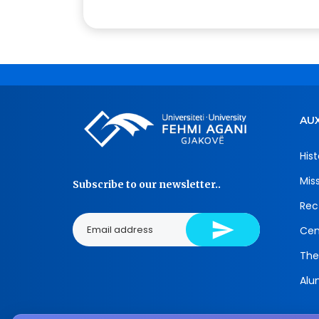
AUX
Hist
Mis
Subscribe to our newsletter..
Rec
Cen
The
Alu