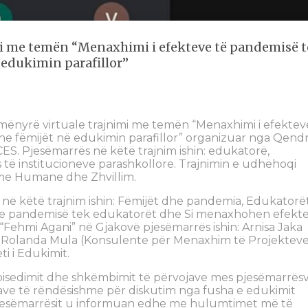
mi me temën “Menaxhimi i efekteve të pandemisë 
 edukimin parafillor”
mënyrë virtuale trajnimi me temën “Menaxhimi i efektev
dhe fëmijët në edukimin parafillor” organizuar nga Qend
 Pjesëmarrës në këtë trajnim ishin: edukatorë,
ë institucioneve parashkollore. Trajnimin e udhëhoqi
ime Humane dhe Zhvillim.
 në këtë trajnim ishin: Fëmijët dhe pandemia, Edukatorë
e pandemisë tek edukatorët dhe Si menaxhohen efekte
 “Fehmi Agani” në Gjakovë pjesëmarrës ishin: Arnisa Jaka
 Rolanda Mula (Konsulente për Menaxhim të Projekteve
i i Edukimit.
bisedimit dhe shkëmbimit të përvojave mes pjesëmarrës
ve të rëndësishme për diskutim nga fusha e edukimit
 pjesëmarrësit u informuan edhe me hulumtimet më të