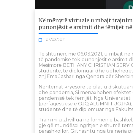
Në mënyrë virtuale u mbajt trajni
punonjësit e arsimit dhe fëmijët në
06/03/2021
Të shtunën, më 06.03.2021, u mbajt në 
të pandemisë tek punonjësit e arsimit 
Mësimore BETHANY CHRISTIAN SERVICES.
studentë, të diplomuar dhe udhëheqës t
znj.Ema Jashari nga Qendra për Shërb
Nëntemat kryesore të cilat u diskutuan
dhe pandemia, Si menaxhohen efektet 
pandemisë tek fëmijët. Nga Universiteti
(përfaqësuese e OJQ ALUMNI I UGJFA),
studentë dhe të diplomuar nga Fakultet
Trajnimi u zhvillua në formën e bashkë
gjë që mundësoi ngritjen e shumë tema
parashkollor. Gjithashtu nga trajnerja