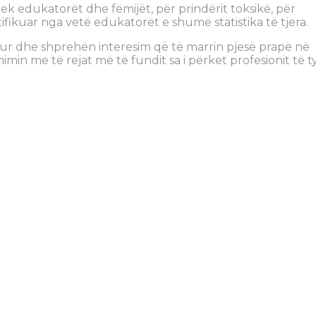
 tek edukatorët dhe fëmijët, për prindërit toksikë, për
tifikuar nga vetë edukatorët e shumë statistika të tjera.
r dhe shprehën interesim që të marrin pjesë prapë në
min me të rejat më të fundit sa i përket profesionit të ty