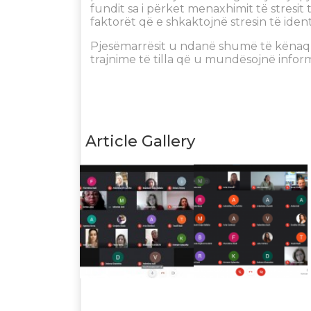
fundit sa i përket menaxhimit të stresit
faktorët që e shkaktojnë stresin të iden
Pjesëmarrësit u ndanë shumë të kënaqu
trajnime të tilla që u mundësojnë informi
Article Gallery