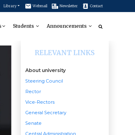
Library
Webmail
Newsletter
Contact
s
Students
Announcements
RELEVANT LINKS
About university
Steering Council
Rector
Vice-Rectors
General Secretary
Senate
Central Administration