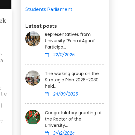
Students Parliament
tek
Latest posts
Representatives from
University “Fehmi Agani”
Participa...
e
22/11/2025
ra
The working group on the
Strategic Plan 2026–2030
held...
t
t e
24/09/2025
),
Congratulatory greeting of
the Rector of the
ve
University...
31/12/2024