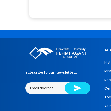
AUX
Hist
Mis
Subscribe to our newsletter..
Rec
Cen
The
Alu