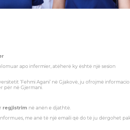
er
iplomuar apo infermier, atëherë ky është një sesion
sitetit ‘Fehmi Agani’ në Gjakovë, ju ofrojmë informaci
er për në Gjermani.
ër
regjistrim
në anën e djathtë.
 informues, me anë të një emaili që do të ju dërgohet pa