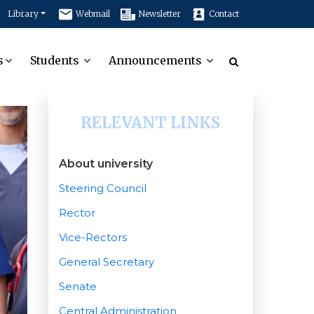
Library
Webmail
Newsletter
Contact
s
Students
Announcements
RELEVANT LINKS
About university
Steering Council
Rector
Vice-Rectors
General Secretary
Senate
Central Administration