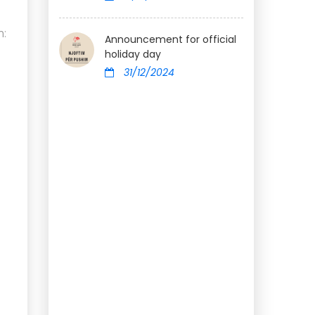
m:
Announcement for official
holiday day
31/12/2024