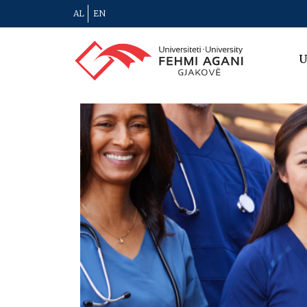
AL
EN
U