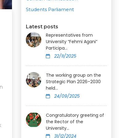
Students Parliament
Latest posts
Representatives from
University “Fehmi Agani”
Participa...
22/11/2025
The working group on the
Strategic Plan 2026–2030
on
held...
24/09/2025
Congratulatory greeting of
the Rector of the
k
University...
31/12/2024