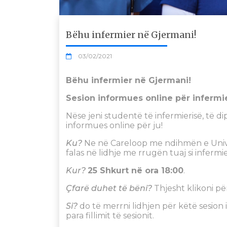
Bëhu infermier në Gjermani!
03/02/2021
Bëhu infermier në Gjermani!
Sesion informues online për infermi
Nëse jeni studentë të infermierisë, të d
informues online për ju!
Ku?
Ne në Careloop me ndihmën e Univer
falas në lidhje me rrugën tuaj si infermi
Kur?
25 Shkurt në ora 18:00
.
Çfarë duhet të bëni?
Thjesht klikoni p
Si?
do të merrni lidhjen për këtë sesion
para fillimit të sesionit.