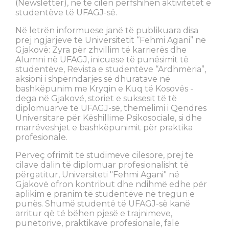
(Newsletter), në të cilën përfshihen aktivitetet e
studentëve të UFAGJ-së.
Në letrën informuese janë të publikuara disa
prej ngjarjeve të Universitetit “Fehmi Agani” në
Gjakovë: Zyra për zhvillim të karrierës dhe
Alumni në UFAGJ, inicuese të punësimit të
studentëve, Revista e studentëve “Ardhmëria”,
aksioni i shpërndarjes së dhuratave në
bashkëpunim me Kryqin e Kuq të Kosovës -
dega në Gjakovë, storiet e suksesit të të
diplomuarve të UFAGJ-së, themelimi i Qendrës
Universitare për Këshillime Psikosociale, si dhe
marrëveshjet e bashkëpunimit për praktika
profesionale.
Përveç ofrimit të studimeve cilësore, prej të
cilave dalin të diplomuar profesionalisht të
përgatitur, Universiteti "Fehmi Agani" në
Gjakovë ofron kontribut dhe ndihmë edhe për
aplikim e pranim të studentëve në tregun e
punës. Shumë studentë të UFAGJ-së kanë
arritur që të bëhen pjesë e trajnimeve,
punëtorive, praktikave profesionale, falë